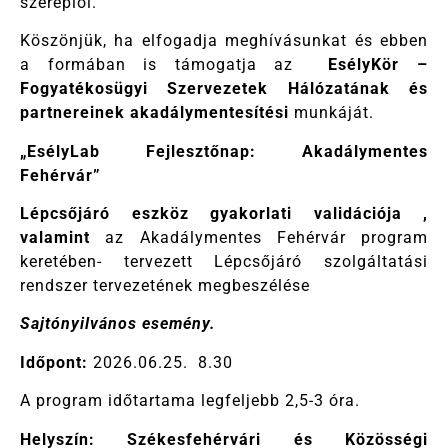
szereplői.
Köszönjük, ha elfogadja meghívásunkat és ebben
a formában is támogatja az
EsélyKör –
Fogyatékosügyi Szervezetek Hálózatának és
partnereinek akadálymentesítési
munkáját.
„EsélyLab Fejlesztőnap: Akadálymentes
Fehérvár”
Lépcsőjáró eszköz gyakorlati validációja ,
valamint
az Akadálymentes Fehérvár program
keretében- tervezett Lépcsőjáró szolgáltatási
rendszer tervezetének megbeszélése
Sajtónyilvános esemény.
Időpont:
2026.06.25. 8.30
A program időtartama legfeljebb 2,5-3 óra.
Helyszín: Székesfehérvári és Közösségi