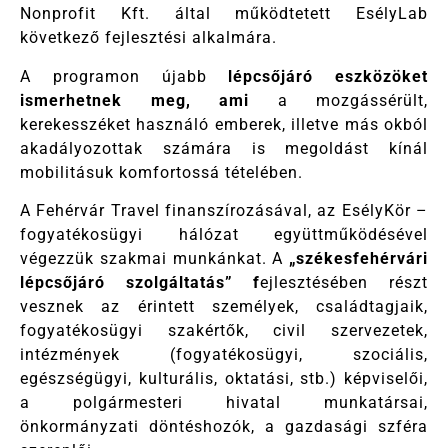
Nonprofit Kft. által működtetett EsélyLab
következő fejlesztési alkalmára.
A programon újabb
lépcsőjáró eszközöket
ismerhetnek meg, ami
a mozgássérült,
kerekesszéket használó emberek, illetve más okból
akadályozottak számára is megoldást kínál
mobilitásuk komfortossá tételében.
A Fehérvár Travel finanszírozásával, az EsélyKör –
fogyatékosügyi hálózat együttműködésével
végezzük szakmai munkánkat. A
„székesfehérvári
lépcsőjáró szolgáltatás” f
ejlesztésében részt
vesznek az érintett személyek, családtagjaik,
fogyatékosügyi szakértők, civil szervezetek,
intézmények (fogyatékosügyi, szociális,
egészségügyi, kulturális, oktatási, stb.) képviselői,
a polgármesteri hivatal munkatársai,
önkormányzati döntéshozók, a gazdasági szféra