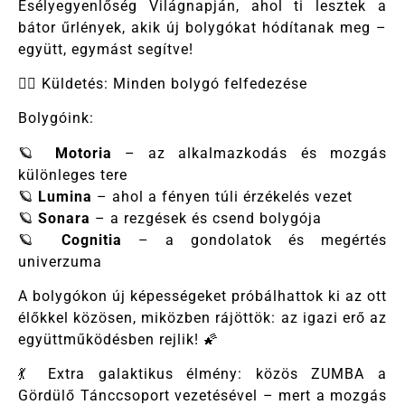
Esélyegyenlőség Világnapján, ahol ti lesztek a
bátor űrlények, akik új bolygókat hódítanak meg –
együtt, egymást segítve!
🧗‍♀️ Küldetés: Minden bolygó felfedezése
Bolygóink:
🪐
Motoria
– az alkalmazkodás és mozgás
különleges tere
🪐
Lumina
– ahol a fényen túli érzékelés vezet
🪐
Sonara
– a rezgések és csend bolygója
🪐
Cognitia
– a gondolatok és megértés
univerzuma
A bolygókon új képességeket próbálhattok ki az ott
élőkkel közösen, miközben rájöttök: az igazi erő az
együttműködésben rejlik! 🌠
💃 Extra galaktikus élmény: közös ZUMBA a
Gördülő Tánccsoport vezetésével – mert a mozgás