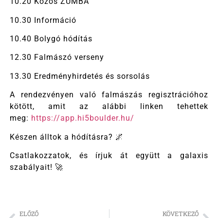
10.20 Közös ZUMBA
10.30 Információ
10.40 Bolygó hódítás
12.30 Falmászó verseny
13.30 Eredményhirdetés és sorsolás
A rendezvényen való falmászás regisztrációhoz
kötött, amit az alábbi linken tehettek
meg:
https://app.hi5boulder.hu/
Készen álltok a hódításra? 🌌
Csatlakozzatok, és írjuk át együtt a galaxis
szabályait! 🚀
ELŐZŐ
KÖVETKEZŐ