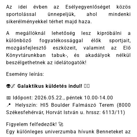
Az idei évben az Esélyegyenlőséget közös
sportolással ünnepeljük, ahol mindenki
sikerélményekkel térhet majd haza.
A megállóknál lehetőség lesz kipróbálni a
különböző fogyatékossággal élők sportjait,
mozgásfejlesztő eszközeit, valamint az Elő
Könyvtárunkban tabuk-, és akadályok nélkül
beszélgethetnek az idelátogatók!
Esemény leírás:
👽🌌
Galaktikus küldetés indul!
🧗‍♂️
📅 Időpont: 2026.05.22., péntek 10.00-14.00
📍 Helyszín: HI5 Boulder Falmászó Terem (8000
Székesfehérvár, Horvát István u. hrssz: 6113/11)
Figyelem felfedezők! 🚀
Egy különleges univerzumba hívunk Benneteket az