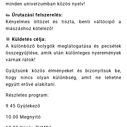
minden univerzumban közös nyelv!
👟
Űrutazási felszerelés:
Kényelmes öltözet és tiszta, benti váltócipő a
mászáshoz kötelező!
🎯
Küldetés célja:
A különböző bolygók meglátogatása és pecsétek
összegyűjtése, amik után különleges nyeremények
várnak rátok!
Gyűjtsünk közös élményeket és bizonyítsuk be,
hogy nincs olyan különbség, amit ne lehetne
együtt erővé alakítani.
Részletes program:
9.45 Gyülekező
10.00 Megnyitó