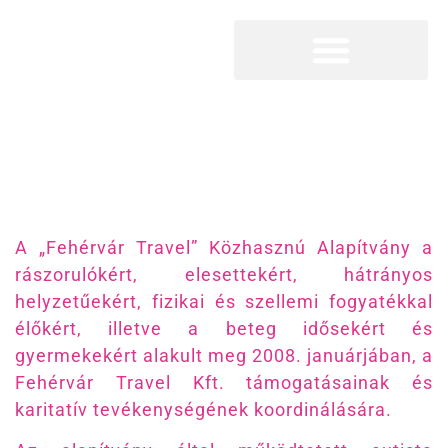
Megszakítás
Fehérvár Travel Alapítvány
A „Fehérvár Travel” Közhasznú Alapítvány a
rászorulókért, elesettekért, hátrányos
helyzetűekért, fizikai és szellemi fogyatékkal
élőkért, illetve a beteg idősekért és
gyermekekért alakult meg 2008. januárjában, a
Fehérvár Travel Kft. támogatásainak és
karitatív tevékenységének koordinálására.