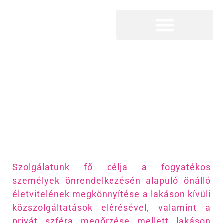
Megszakítás
Magyar Máltai
Szeretetszolgálat
Székesfehérvári Támogató
Szolgálat
Szolgálatunk fő célja a fogyatékos
személyek önrendelkezésén alapuló önálló
életvitelének megkönnyítése a lakáson kívüli
közszolgáltatások elérésével, valamint a
privát szféra megőrzése mellett lakáson