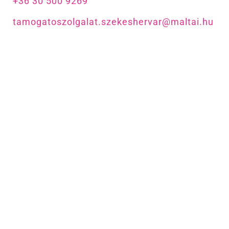
+36 30 500 9269
tamogatoszolgalat.szekeshervar@maltai.hu